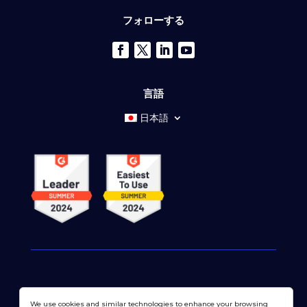
フォローする
言語
日本語
© 2026 ドットコムモニター株式会社 すべての権利が予約さ
We use cookies and similar technologies to enhance your browsing
れています。 LoadViewは、
ドットコムモニター株式会社