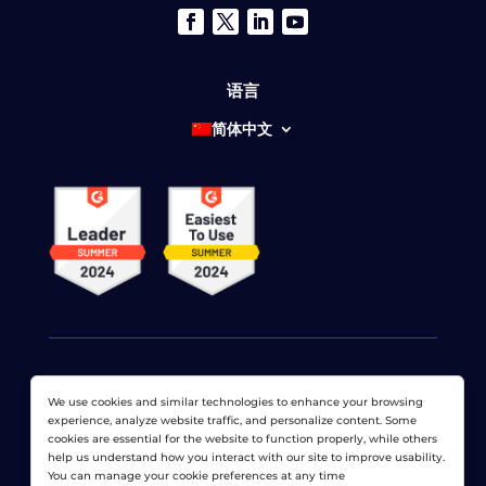
语言
简体中文
We use cookies and similar technologies to enhance your browsing
© 2026 网络显示器公司 版权所有。 LoadView 是
Dotcom-
experience, analyze website traffic, and personalize content. Some
Monitor公司
cookies are essential for the website to function properly, while others
help us understand how you interact with our site to improve usability.
隐私政策
|
服务条款
|
许可专利
|
网站地图
You can manage your cookie preferences at any time