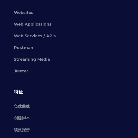
Websites
Web Applications
Web Services / APIs
Postman
Streaming Media
JMeter
特征
负载曲线
创建脚本
绩效报告