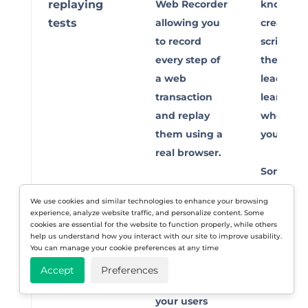
replaying
Web Recorder
knowledg
tests
allowing you
create te
to record
scripts a
every step of
them. Th
a web
lead to a
transaction
learning 
and replay
when cre
them using a
your load
real browser.
Some too
You can
don’t ha
We use cookies and similar technologies to enhance your browsing
record multi-
functiona
experience, analyze website traffic, and personalize content. Some
cookies are essential for the website to function properly, while others
step scripts to
create a
help us understand how you interact with our site to improve usability.
cover critical
replay te
You can manage your cookie preferences at any time
and complex
scripts.
Accept
Preferences
actions by
your users