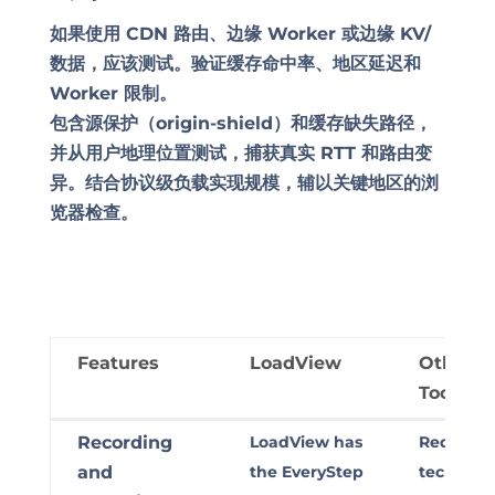
如果使用 CDN 路由、边缘 Worker 或边缘 KV/
数据，应该测试。验证缓存命中率、地区延迟和
Worker 限制。
包含源保护（origin-shield）和缓存缺失路径，
并从用户地理位置测试，捕获真实 RTT 和路由变
异。结合协议级负载实现规模，辅以关键地区的浏
览器检查。
Features
LoadView
Other T
Tools
Features
LoadView
Other T
Recording
LoadView has
Requires
Tools
and
the EveryStep
technical