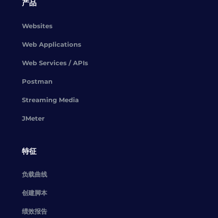
产品
Websites
Web Applications
Web Services / APIs
Postman
Streaming Media
JMeter
特征
负载曲线
创建脚本
绩效报告