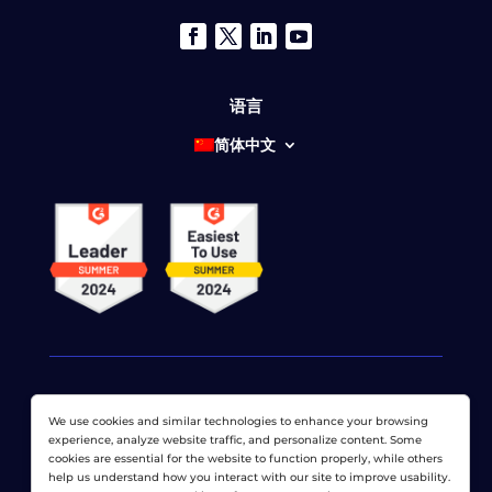
语言
简体中文
We use cookies and similar technologies to enhance your browsing
© 2026 网络显示器公司 版权所有。 LoadView 是
Dotcom-
experience, analyze website traffic, and personalize content. Some
Monitor公司
cookies are essential for the website to function properly, while others
help us understand how you interact with our site to improve usability.
隐私政策
|
服务条款
|
许可专利
|
网站地图