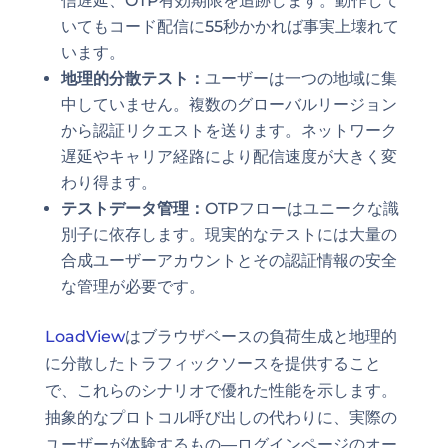
信遅延、OTP有効期限を追跡します。動作して
いてもコード配信に55秒かかれば事実上壊れて
います。
地理的分散テスト：
ユーザーは一つの地域に集
中していません。複数のグローバルリージョン
から認証リクエストを送ります。ネットワーク
遅延やキャリア経路により配信速度が大きく変
わり得ます。
テストデータ管理：
OTPフローはユニークな識
別子に依存します。現実的なテストには大量の
合成ユーザーアカウントとその認証情報の安全
な管理が必要です。
LoadView
はブラウザベースの負荷生成と地理的
に分散したトラフィックソースを提供すること
で、これらのシナリオで優れた性能を示します。
抽象的なプロトコル呼び出しの代わりに、実際の
ユーザーが体験するもの—ログインページのオー