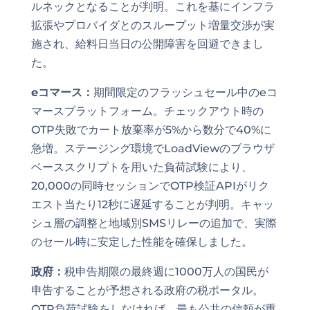
ルネックとなることが判明。これを基にインフラ
拡張やプロバイダとのスループット増量交渉が実
施され、給料日当日の公開障害を回避できまし
た。
eコマース：
期間限定のフラッシュセール中のeコ
マースプラットフォーム。チェックアウト時の
OTP失敗でカート放棄率が5%から数分で40%に
急増。ステージング環境でLoadViewのブラウザ
ベーススクリプトを用いた負荷試験により、
20,000の同時セッションでOTP検証APIがリク
エスト当たり12秒に遅延することが判明。キャッ
シュ層の調整と地域別SMSリレーの追加で、実際
のセール時に安定した性能を確保しました。
政府：
税申告期限の最終週に1000万人の国民が
申告することが予想される政府の税ポータル。
OTP負荷試験をしなければ、最も公共の信頼が重