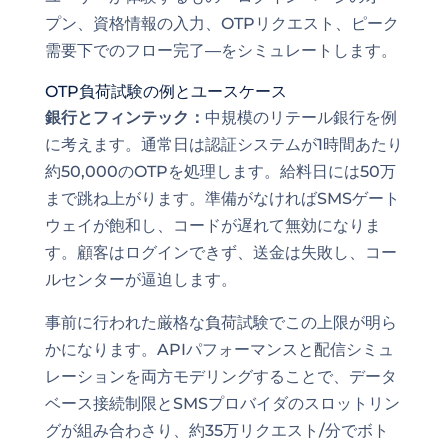
プン、資格情報の入力、OTPリクエスト、ピーク
需要下でのフロー完了—をシミュレートします。
OTP負荷試験の例とユースケース
銀行とフィンテック：
中規模のリテール銀行を例
に考えます。通常日は認証システムが1時間あたり
約50,000のOTPを処理します。給料日には50万
まで跳ね上がります。準備がなければSMSゲート
ウェイが飽和し、コードが遅れて無効になりま
す。顧客はログインできず、送金は失敗し、コー
ルセンターが逼迫します。
事前に行われた厳格な負荷試験でこの上限が明ら
かになります。APIパフォーマンスと配信シミュ
レーションを両方モデリングすることで、データ
ベース接続制限とSMSプロバイダのスロットリン
グが組み合わさり、約35万リクエスト/分でボト