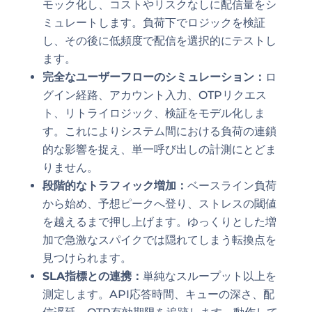
モック化し、コストやリスクなしに配信量をシ
ミュレートします。負荷下でロジックを検証
し、その後に低頻度で配信を選択的にテストし
ます。
完全なユーザーフローのシミュレーション：
ロ
グイン経路、アカウント入力、OTPリクエス
ト、リトライロジック、検証をモデル化しま
す。これによりシステム間における負荷の連鎖
的な影響を捉え、単一呼び出しの計測にとどま
りません。
段階的なトラフィック増加：
ベースライン負荷
から始め、予想ピークへ登り、ストレスの閾値
を越えるまで押し上げます。ゆっくりとした増
加で急激なスパイクでは隠れてしまう転換点を
見つけられます。
SLA指標との連携：
単純なスループット以上を
測定します。API応答時間、キューの深さ、配