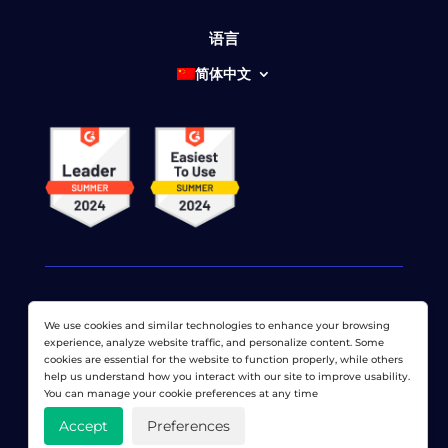
语言
简体中文
We use cookies and similar technologies to enhance your browsing
© 2026 网络显示器公司 版权所有。 LoadView 是
Dotcom-
experience, analyze website traffic, and personalize content. Some
Monitor公司
cookies are essential for the website to function properly, while others
help us understand how you interact with our site to improve usability.
隐私政策
|
服务条款
|
许可专利
|
网站地图
You can manage your cookie preferences at any time
Accept
Preferences