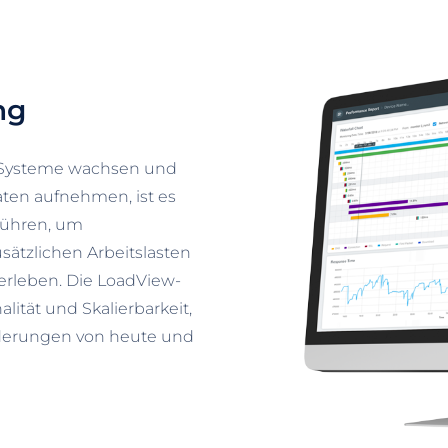
ng
 Systeme wachsen und
aten aufnehmen, ist es
uführen, um
usätzlichen Arbeitslasten
erleben. Die LoadView-
nalität und Skalierbarkeit,
rderungen von heute und