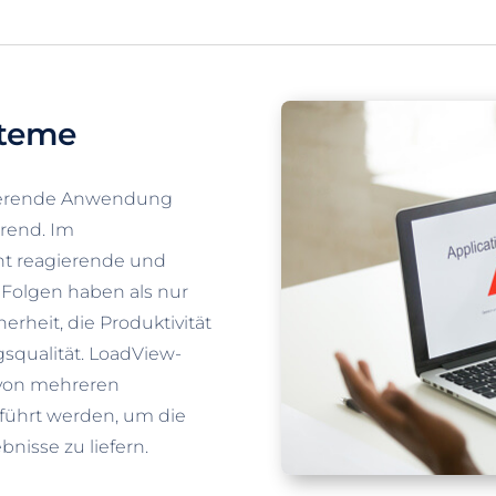
steme
nierende Anwendung
erend. Im
t reagierende und
Folgen haben als nur
herheit, die Produktivität
squalität. LoadView-
 von mehreren
führt werden, um die
isse zu liefern.