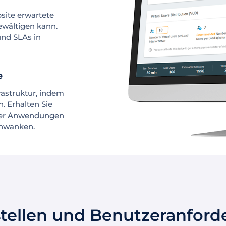
bsite erwartete
wältigen kann.
und SLAs in
e
frastruktur, indem
n. Erhalten Sie
oder Anwendungen
chwanken.
stellen und Benutzeranford