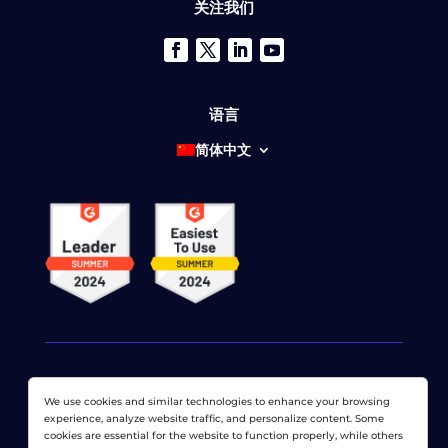
关注我们
语言
简体中文
We use cookies and similar technologies to enhance your browsing
© 2026 网络显示器公司 版权所有。 LoadView 是
Dotcom-
experience, analyze website traffic, and personalize content. Some
Monitor公司
cookies are essential for the website to function properly, while others