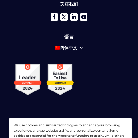
关注我们
语言
简体中文
We use cookies and similar technologies to enhance your browsing
© 2026 网络显示器公司 版权所有。 LoadView 是
Dotcom-
experience, analyze website traffic, and personalize content. Some
Monitor公司
cookies are essential for the website to function properly, while others