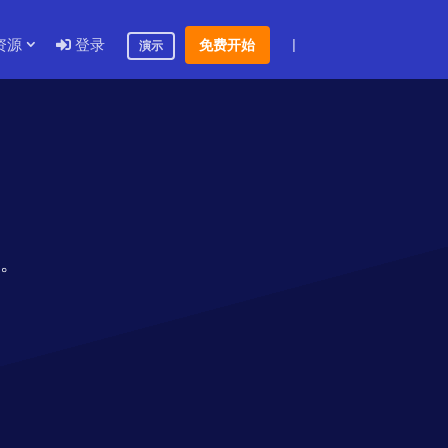
资源
登录
|
免费开始
演示
源。