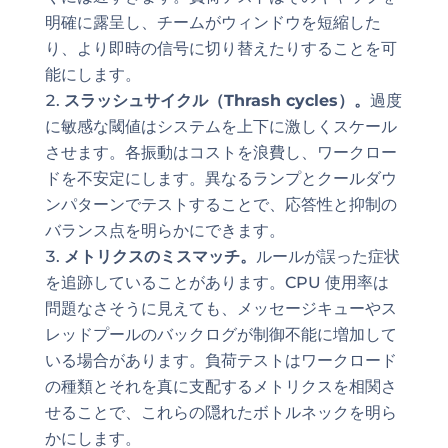
明確に露呈し、チームがウィンドウを短縮した
り、より即時の信号に切り替えたりすることを可
能にします。
スラッシュサイクル（Thrash cycles）。
過度
に敏感な閾値はシステムを上下に激しくスケール
させます。各振動はコストを浪費し、ワークロー
ドを不安定にします。異なるランプとクールダウ
ンパターンでテストすることで、応答性と抑制の
バランス点を明らかにできます。
メトリクスのミスマッチ。
ルールが誤った症状
を追跡していることがあります。CPU 使用率は
問題なさそうに見えても、メッセージキューやス
レッドプールのバックログが制御不能に増加して
いる場合があります。負荷テストはワークロード
の種類とそれを真に支配するメトリクスを相関さ
せることで、これらの隠れたボトルネックを明ら
かにします。