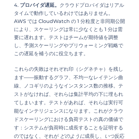
プロバイダ遅延。
クラウドプロバイダはリアル
タイムで動作しているわけではありません。
AWS では CloudWatch の 1 分粒度と非同期公開
により、スケーリングは常に少なくとも 1 分は需
要に遅れます。テストはチームが期待値を調整
し、予測スケーリングやプリウォーミング戦略で
この遅延を補うのに役立ちます。
これらの失敗はそれぞれ印（シグネチャ）を残し
ます——振動するグラフ、不均一なレイテンシ曲
線、ノコギリのようなインスタンス数の推移。テ
ストがなければ、それらは集計平均の下に埋もれ
てしまいます。テストがあれば、それらは実行可
能なインテリジェンスになります。これがクラウ
ドスケーリングにおける負荷テストの真の価値で
す：システムが負荷時に成長することを証明する
のではなく、それが
どのように
成長し、
いつ
反応