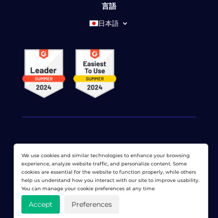
言語
日本語
© 2026 ドットコムモニター株式会社 すべての権利が予約さ
We use cookies and similar technologies to enhance your browsing
れています。 LoadViewは、
ドットコムモニター株式会社
experience, analyze website traffic, and personalize content. Some
cookies are essential for the website to function properly, while others
プライバシーポリシー
|
利用規約
|
ライセンス特許
|
サイトマ
help us understand how you interact with our site to improve usability.
ップ
You can manage your cookie preferences at any time
Accept
Preferences