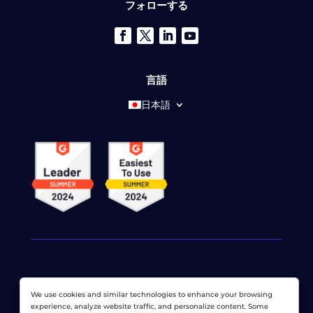
フォローする
言語
日本語
© 2026 ドットコムモニター株式会社 すべての権利が予約さ
We use cookies and similar technologies to enhance your browsing
れています。 LoadViewは、
ドットコムモニター株式会社
experience, analyze website traffic, and personalize content. Some