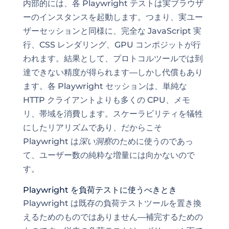
内部的には、各 Playwright テストは実ブラウザ
ーのインスタンスを起動します。つまり、実ユー
ザーセッションと同様に、完全な JavaScript 実
行、CSS レンダリング、GPU コンポジットが行
われます。結果として、プロトコルツールでは到
達できない精度が得られます—しかし代償もあり
ます。各 Playwright セッションは、単純な
HTTP クライアントよりも多くの CPU、メモ
リ、帯域を消費します。スケーラビリティを犠牲
にしたリアリズムであり、だからこそ
Playwright は
深い洞察
のために使うのであっ
て、ユーザー数の純粋な増量には向かないので
す。
Playwright を負荷テストに使うべきとき
Playwright は既存の負荷テストツールを置き換
えるためのものではありません—補完するための