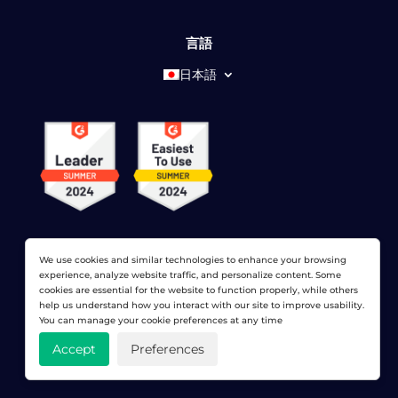
言語
日本語
We use cookies and similar technologies to enhance your browsing
experience, analyze website traffic, and personalize content. Some
cookies are essential for the website to function properly, while others
© 2026 ドットコムモニター株式会社 すべての権利が予約さ
help us understand how you interact with our site to improve usability.
れています。 LoadViewは、
ドットコムモニター株式会社
You can manage your cookie preferences at any time
プライバシーポリシー
|
利用規約
|
ライセンス特許
|
サイトマ
Accept
Preferences
ップ