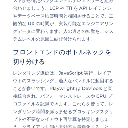
ストから得たバックエンドのテレメトリーと組み
合わせましょう。LCP や TTI を API レイテンシ
やデータベース応答時間と相関させることで、主
観的な UX の時間が、実装可能なエンジニアリン
グデータに変わります。人の遅さの知覚を、シス
テムレベルの原因に結び付けられます。
フロントエンドのボトルネックを
切り分ける
レンダリング遅延は、JavaScript 実行、レイア
ウトのスラッシング、過大なバンドルに起因する
ことが多いです。Playwright は DevTools と直
接統合され、パフォーマンストレースや CPU プ
ロファイルを記録できます。これらを使って、レ
ンダリング時間を膨らませるブロッキングスクリ
プトや不要なレイアウト再計算を特定しましょ
う。クライアント側の非効率を最適化すること