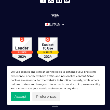
言語
日本語
We use cookies and similar technologies to enhance your browsing
experience, analyze website traffic, and personalize content. Some
cookies are essential for the website to function properly, while others
help us understand how you interact with our site to improve usability.
© 2026 ドットコムモニター株式会社 すべての権利が予約さ
You can manage your cookie preferences at any time
れています。 LoadViewは、
ドットコムモニター株式会社
Accept
Preferences
プライバシーポリシー
|
利用規約
|
ライセンス特許
|
サイトマ
ップ