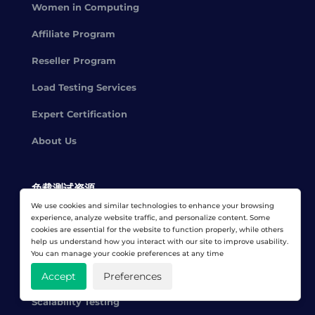
Women in Computing
Affiliate Program
Reseller Program
Load Testing Services
Expert Certification
About Us
负载测试资源
We use cookies and similar technologies to enhance your browsing
experience, analyze website traffic, and personalize content. Some
What is Load Testing?
cookies are essential for the website to function properly, while others
help us understand how you interact with our site to improve usability.
Load Testing Tools
You can manage your cookie preferences at any time
Website Stress Testing
Accept
Preferences
Scalability Testing