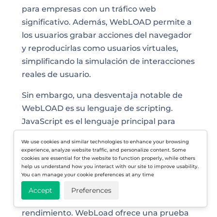
para empresas con un tráfico web
significativo. Además, WebLOAD permite a
los usuarios grabar acciones del navegador
y reproducirlas como usuarios virtuales,
simplificando la simulación de interacciones
reales de usuario.
Sin embargo, una desventaja notable de
WebLOAD es su lenguaje de scripting.
JavaScript es el lenguaje principal para
crear escenarios de prueba y, a pesar de su
We use cookies and similar technologies to enhance your browsing
amplia adopción, las personas que no están
experience, analyze website traffic, and personalize content. Some
cookies are essential for the website to function properly, while others
familiarizadas con JavaScript o que tienen
help us understand how you interact with our site to improve usability.
conocimientos limitados de programación
You can manage your cookie preferences at any time
pueden encontrar desafíos al crear y
Accept
Preferences
personalizar scripts para sus pruebas de
rendimiento. WebLoad ofrece una prueba