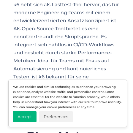
k6 hebt sich als Lasttest-Tool hervor, das für
moderne Engineering-Teams mit einem
entwicklerzentrierten Ansatz konzipiert ist.
Als Open-Source-Tool bietet es eine
benutzerfreundliche Skriptsprache. Es
integriert sich nahtlos in CI/CD-Workflows
und besticht durch starke Performance-
Metriken. Ideal für Teams mit Fokus auf
Automatisierung und kontinuierliches
Testen, ist k6 bekannt für seine
entwicklerfreundlichen Funktionen. Es
We use cookies and similar technologies to enhance your browsing
verfügt zudem über eine aktive
experience, analyze website traffic, and personalize content. Some
cookies are essential for the website to function properly, while others
Community, mit der man sich austauschen
help us understand how you interact with our site to improve usability.
You can manage your cookie preferences at any time
kann.
Accept
Preferences