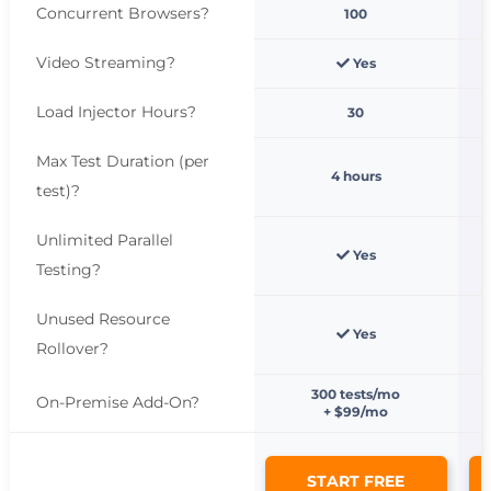
Concurrent Browsers
?
100
Video Streaming
?
Yes
Load Injector Hours
?
30
Max Test Duration (per
4 hours
test)
?
Unlimited Parallel
Yes
Testing
?
Unused Resource
Yes
Rollover
?
300 tests/mo
On-Premise Add-On
?
+ $99/mo
START FREE