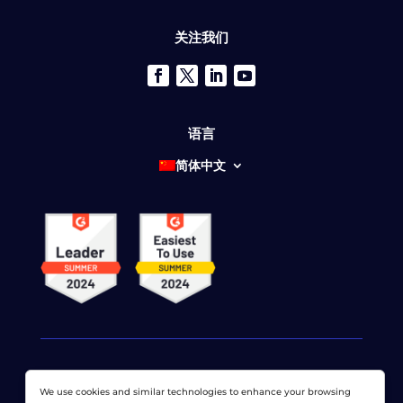
关注我们
语言
简体中文
We use cookies and similar technologies to enhance your browsing
© 2026 网络显示器公司 版权所有。 LoadView 是
Dotcom-