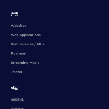
产品
Websites
Web Applications
Web Services / APIs
Postman
Streaming Media
JMeter
特征
负载曲线
创建脚本