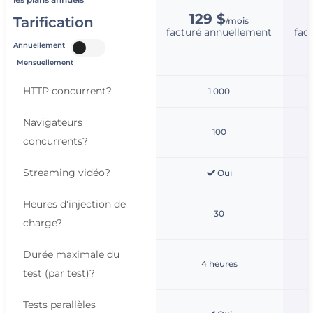
129 $
Tarification
/mois
facturé annuellement
fac
Annuellement
Mensuellement
HTTP concurrent
?
1 000
Navigateurs
100
concurrents
?
Streaming vidéo
?
Oui
Heures d'injection de
30
charge
?
Durée maximale du
4 heures
test (par test)
?
Tests parallèles