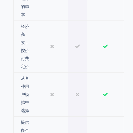
的脚
本
经济
高
效，
按价
付费
定价
从各
种用
户模
拟中
选择
提供
多个