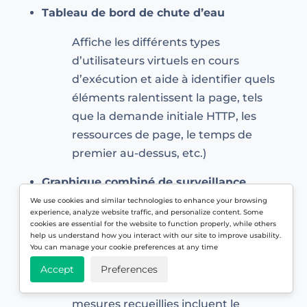
Tableau de bord de chute d’eau
Affiche les différents types
d’utilisateurs virtuels en cours
d’exécution et aide à identifier quels
éléments ralentissent la page, tels
que la demande initiale HTTP, les
ressources de page, le temps de
premier au-dessus, etc.)
Graphique combiné de surveillance
We use cookies and similar technologies to enhance your browsing
Donne un aperçu de ce qui se passe
experience, analyze website traffic, and personalize content. Some
cookies are essential for the website to function properly, while others
au niveau du serveur. Les agents de
help us understand how you interact with our site to improve usability.
surveillance doivent être installés
You can manage your cookie preferences at any time
sur les serveurs afin de récupérer
Accept
Preferences
ces mesures du serveur. Les
mesures recueillies incluent le