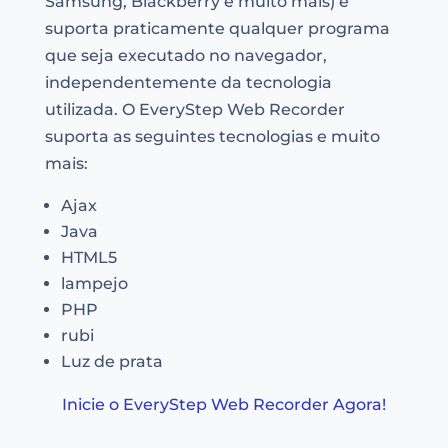
Samsung, Blackberry e muito mais) e
suporta praticamente qualquer programa
que seja executado no navegador,
independentemente da tecnologia
utilizada. O EveryStep Web Recorder
suporta as seguintes tecnologias e muito
mais:
Ajax
Java
HTML5
lampejo
PHP
rubi
Luz de prata
Inicie o EveryStep Web Recorder Agora!