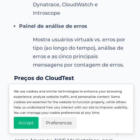
Dynatrace, CloudWatch e
Introscope
Painel de análise de erros
Mostra usuários virtuais vs. erros por
tipo (ao longo do tempo), análise de
erros e as cinco principais
mensagens por contagem de erros.
Preços do CloudTest
A Akamai não publica nenhum preço em
We use cookies and similar technologies to enhance your browsing
experience, analyze website traffic, and personalize content. Some
seu site, no entanto, existem alguns sites
cookies are essential for the website to function properly, while others
que estimam o custo em torno de US $
help us understand how you interact with our site to improve usability.
You can manage your cookie preferences at any time
1.300 por usuário/ano. Entre em contato
Accept
Preferences
diretamente com a Akamai ou entre em
contato com um revendedor ou terceiro,