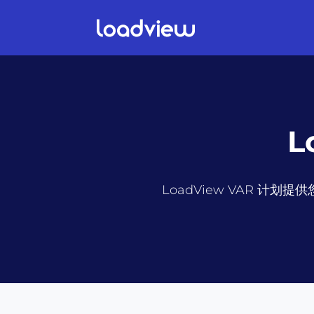
L
LoadView VAR 