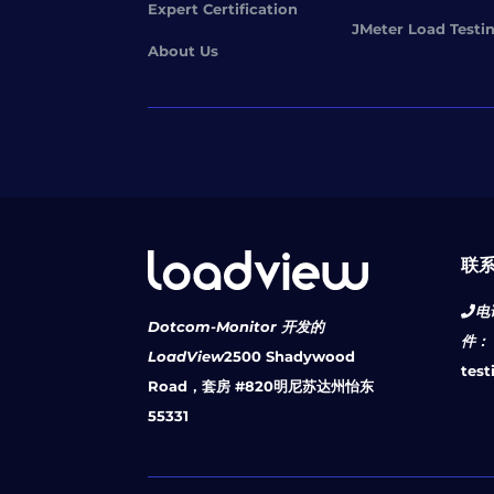
Expert Certification
JMeter Load Testi
About Us
联
电
Dotcom-Monitor 开发的
件：
LoadView
2500 Shadywood
tes
Road，套房 #820
明尼苏达州怡东
55331