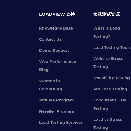
LOADVIEW 支持
负载测试资源
Knowledge Base
What is Load
Testing?
Contact Us
Load Testing Tools
Demo Request
Website Stress
Web Performance
Testing
Blog
Scalability Testing
Women in
Computing
API Load Testing
Affiliate Program
Concurrent User
Testing
Reseller Program
Load vs Stress
Load Testing Services
Testing