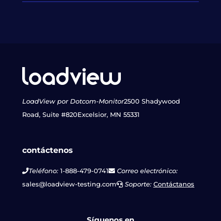
LoadView por Dotcom-Monitor
2500 Shadywood
Road, Suite #820
Excelsior, MN 55331
contáctenos
Teléfono:
1-888-479-0741
Correo electrónico:
sales@loadview-testing.com
Soporte:
Contáctanos
Síguenos en