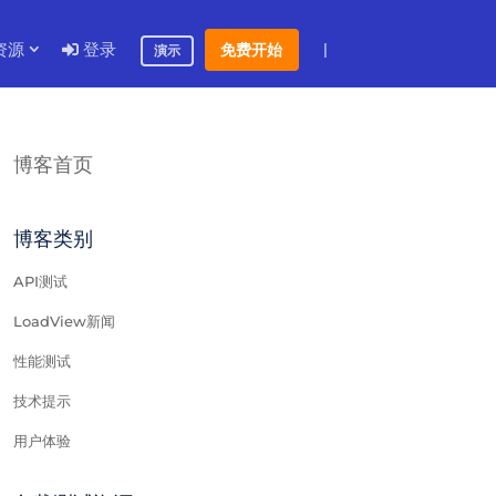
资源
登录
|
免费开始
演示
博客首页
博客类别
API测试
LoadView新闻
性能测试
技术提示
用户体验