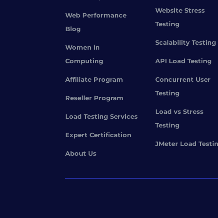
Website Stress
Web Performance
Testing
Blog
Scalability Testing
Women in
Computing
API Load Testing
Affiliate Program
Concurrent User
Testing
Reseller Program
Load vs Stress
Load Testing Services
Testing
Expert Certification
JMeter Load Testi
About Us