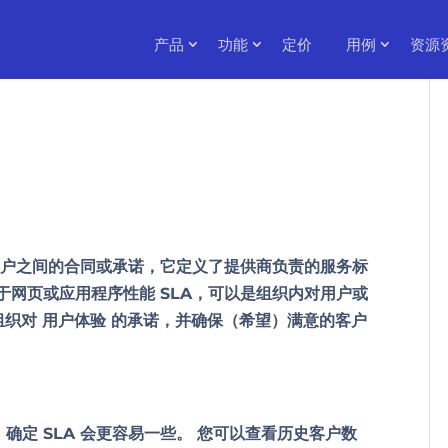
产品
功能
定价
用例
资源
其客户之间的合同或承诺，它定义了提供商负责的服务标
于网页或应用程序性能 SLA，可以是组织内对用户或
组织对
用户体验
的承诺，并确保（希望）满意的客户
定 SLA 会更容易一些。 您可以查看历史客户数