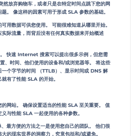
户突然放弃购物车，或者只是在特定时间点跳下您的网
。 像这样的因素可用于形成 SLA 参数的基础。
的可用数据可供您使用。 可能很难知道从哪里开始。
应实际流量，而背后没有任何真实数据来开始概述
 快速 Internet 搜索可以提出很多示例，但您需
位置、时间、他们使用的设备和/或浏览器等。 将这些
个字节的时间 （TTLB）、显示时间或 DNS 解
有了性能 SLA 的开始。
网站。 确保设置适当的性能 SLA 至关重要。 值
义与性能 SLA 一起使用的各种参数。
简单、最方便的方法之一是使用您自己的团队。 他们很
伟大的现实世界的洞察力，究竟包括和/或避免。