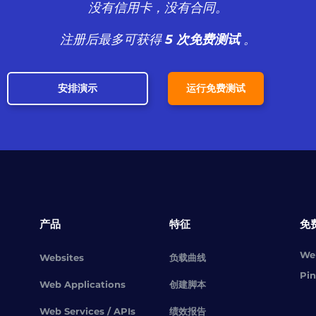
没有信用卡，没有合同。
注册后最多可获得
5 次免费测试
。
安排演示
运行免费测试
产品
特征
免
Web
Websites
负载曲线
Pin
Web Applications
创建脚本
Web Services / APIs
绩效报告