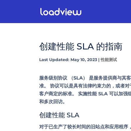
创建性能 SLA 的指南
Last Updated: May 10, 2023
|
性能测试
服务级别协议 （SLA） 是服务提供商与
准。 协议可以是具有法律约束力的，或者对
客户商定的标准。 实施性能 SLA 可以加强
和多次回访。
创建性能 SLA
对于已生产了较长时间的旧站点和应用程序，确