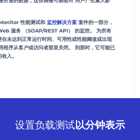
整所需的数据，这些调整可能会对
用户
产生重大影
Monitor 性能测试和
监控解决方案
套件的一部分，
 服务 （SOAP/REST API） 的监控。 为所有
便在未达到正常运行时间、可用性或性能阈值或出现
用程序从客户或访问者那里关闭。 到那时，它可能已
的收入。
设置负载测试
以分钟表示