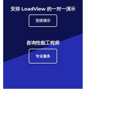
安排 LoadView 的一对一演示
安排演示
咨询性能工程师
专业服务