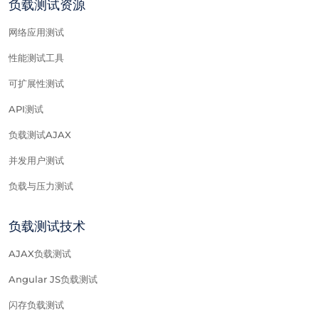
负载测试资源
网络应用测试
性能测试工具
可扩展性测试
API测试
负载测试AJAX
并发用户测试
负载与压力测试
负载测试技术
AJAX负载测试
Angular JS负载测试
闪存负载测试