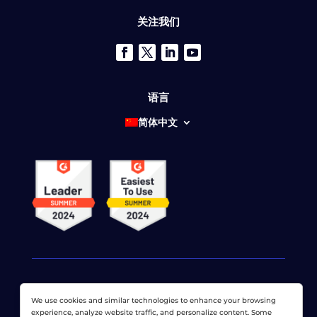
关注我们
语言
简体中文
We use cookies and similar technologies to enhance your browsing
© 2026 网络显示器公司 版权所有。 LoadView 是
Dotcom-
experience, analyze website traffic, and personalize content. Some
Monitor公司