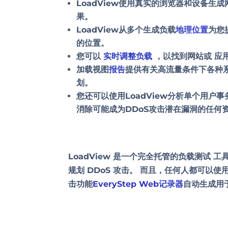
LoadView使用真实的浏览器和设备
果。
LoadView从多个生成负载
地理位置
为您
的位置。
您可以
实时调整负载
，以找到网站或
应
加载视图
报告
提供有关高流量条件下各种
划。
您还可以使用LoadView分析单个用
消除可能成为DDoS攻击潜在漏洞的任何
LoadView 是一个完全托管的负载测试
工
规划 DDoS 攻击
。 而且，任何人都可以使用
击功能
EveryStep Web记录器
自动生成用