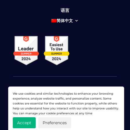
语言
简体中文
We use cookies and similar technologies to enhance your browsing
© 2026 网络显示器公司 版权所有。 LoadView 是
Dotcom-
experience, analyze website traffic, and personalize content. Some
Monitor公司
cookies are essential for the website to function properly, while others
help us understand how you interact with our site to improve usability.
隐私政策
|
服务条款
|
许可专利
|
网站地图
You can manage your cookie preferences at any time
Accept
Preferences