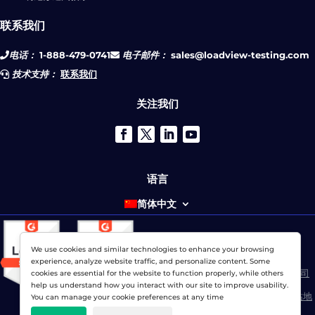
联系我们
电话：
1-888-479-0741
电子邮件：
sales@loadview-testing.com
技术支持：
联系我们
关注我们
语言
简体中文
We use cookies and similar technologies to enhance your browsing
© 2026 网络显示器公司 版权所有。
experience, analyze website traffic, and personalize content. Some
LoadView 是
Dotcom-Monitor公司
cookies are essential for the website to function properly, while others
help us understand how you interact with our site to improve usability.
隐私政策
|
服务条款
|
许可专利
|
网站地
You can manage your cookie preferences at any time
图