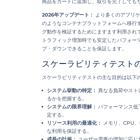
商品をカートに追加し、取引を完了しても
2026年アップデート：
より多くのアプリケー
のようなコンテナプラットフォームへ移行
グ動作を検証するためにますます利用され
トラフィック増加時でも安定したパフォー
プ・ダウンできることを保証します。
スケーラビリティテスト
スケーラビリティテストの主な目的は以下
システム挙動の特定：
異なる負荷やスト
るかを把握する。
システムの限界理解：
パフォーマンス低
定する。
リソース利用の最適化：
メモリ、CPU
な利用を保証する。
成長の計画：
ユーザー需要の増加に応じ