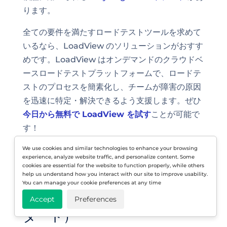
ります。
全ての要件を満たすロードテストツールを求めて
いるなら、LoadView のソリューションがおすす
めです。LoadView はオンデマンドのクラウドベ
ースロードテストプラットフォームで、ロードテ
ストのプロセスを簡素化し、チームが障害の原因
を迅速に特定・解決できるよう支援します。ぜひ
今日から無料で LoadView を試す
ことが可能で
す！
We use cookies and similar technologies to enhance your browsing
experience, analyze website traffic, and personalize content. Some
cookies are essential for the website to function properly, while others
2026年におけるチームのロー
help us understand how you interact with our site to improve usability.
You can manage your cookie preferences at any time
ドテスト実施法（クイックス
Accept
Preferences
タート）