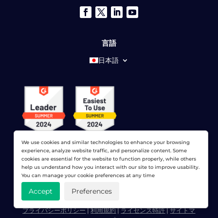
言語
日本語
We use cookies and similar technologies to enhance your browsing
experience, analyze website traffic, and personalize content. Some
cookies are essential for the website to function properly, while others
help us understand how you interact with our site to improve usability.
You can manage your cookie preferences at any time
© 2026 ドットコムモニター株式会社 すべての権利が予約さ
Accept
Preferences
れています。 LoadViewは、
ドットコムモニター株式会社
プライバシーポリシー
|
利用規約
|
ライセンス特許
|
サイトマ