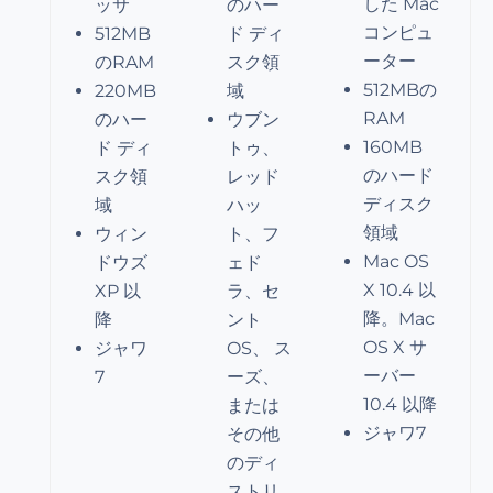
した Mac
ッサ
のハー
コンピュ
512MB
ド ディ
ーター
のRAM
スク領
512MBの
220MB
域
RAM
のハー
ウブン
160MB
ド ディ
トゥ、
のハード
スク領
レッド
ディスク
域
ハッ
領域
ウィン
ト、フ
Mac OS
ドウズ
ェド
X 10.4 以
XP 以
ラ、セ
降。Mac
降
ント
OS X サ
ジャワ
OS、
ス
ーバー
7
ーズ
、
10.4 以降
または
ジャワ7
その他
のディ
ストリ