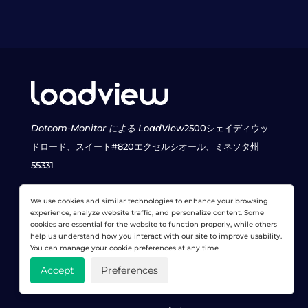
Dotcom-Monitor による LoadView
2500シェイディウッ
ドロード、スイート#820
エクセルシオール、ミネソタ州
55331
We use cookies and similar technologies to enhance your browsing
experience, analyze website traffic, and personalize content. Some
お 問い合わせ
cookies are essential for the website to function properly, while others
help us understand how you interact with our site to improve usability.
電話番号:
1-888-479-0741
メール:
sales@loadview-
You can manage your cookie preferences at any time
testing.com
サポート:
お問い合わせ
Accept
Preferences