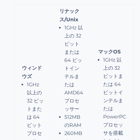
リナック
ス/Unix
1GHz 以
上の 32
ビット
マックOS
または
1GHz 以
64 ビッ
ウィンド
上の 32
トイン
ビットま
ウズ
テルま
たは 64
1GHz
たは
ビットイ
以上の
AMD64
ンテルま
32 ビッ
プロセ
たは
トまた
ッサー
PowerPC
は 64
512MB
プロセッ
ビット
のRAM
サを搭載
プロセ
260MB