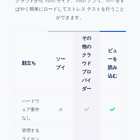
クラウドから Web サイト、Web アプリ、API をす
ばやく簡単にロードしてストレス テストを行うこと
ができます。
その
他の
ビュ
クラ
ソー
ーを
顔立ち
ウド
プイ
読み
プロ
込む
バイ
ダー
ハードウ
ェア要件
なし
管理する
ライセン