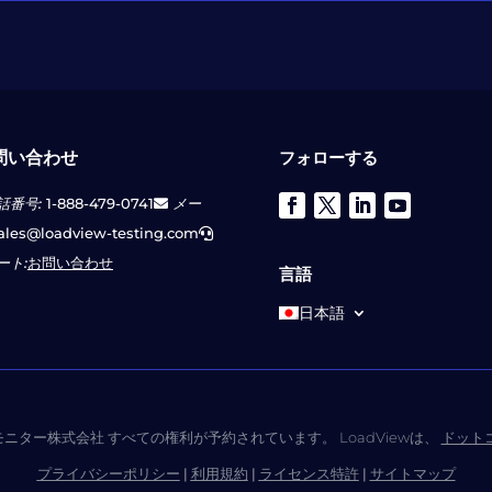
問い合わせ
フォローする
話番号:
1-888-479-0741
メー
ales@loadview-testing.com
ート:
お問い合わせ
言語
日本語
ムモニター株式会社 すべての権利が予約されています。 LoadViewは、
ドット
プライバシーポリシー
|
利用規約
|
ライセンス特許
|
サイトマップ