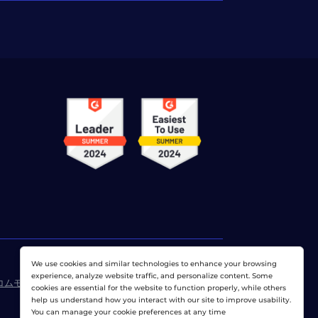
We use cookies and similar technologies to enhance your browsing
experience, analyze website traffic, and personalize content. Some
コムモニター株式会社
cookies are essential for the website to function properly, while others
help us understand how you interact with our site to improve usability.
You can manage your cookie preferences at any time