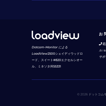
お 
電
Dotcom-Monitor による
ル:
s
LoadView
2500シェイディウッドロ
サポ
ード、スイート#820
エクセルシオー
ル、ミネソタ州55331
© 2026 ドットコ