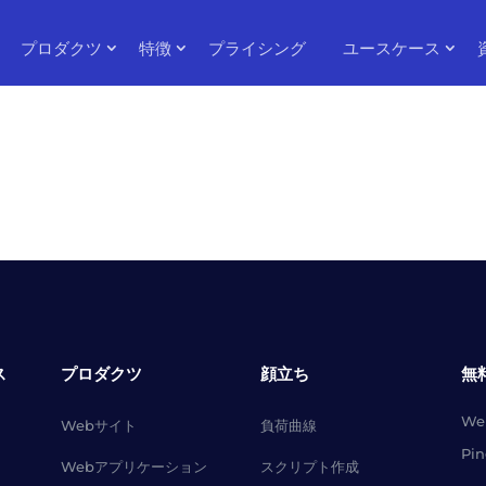
プロダクツ
特徴
プライシング
ユースケース
ス
プロダクツ
顔立ち
無
W
Webサイト
負荷曲線
Pi
Webアプリケーション
スクリプト作成