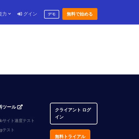
資力
グイン
無料で始める
デモ
料ツール
クライアント ログ
イン
ebサイト速度テスト
ngテスト
無料トライアル