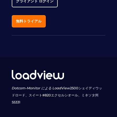
クライアント ログイン
無料トライアル
Dotcom-Monitor による LoadView
2500シェイディウッ
ドロード、スイート#820
エクセルシオール、ミネソタ州
55331