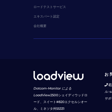
ロードテストサービス
エキスパート認定
会社概要
お 
電
Dotcom-Monitor による
ル:
s
LoadView
2500シェイディウッドロ
サポ
ード、スイート#820
エクセルシオー
ル、ミネソタ州55331