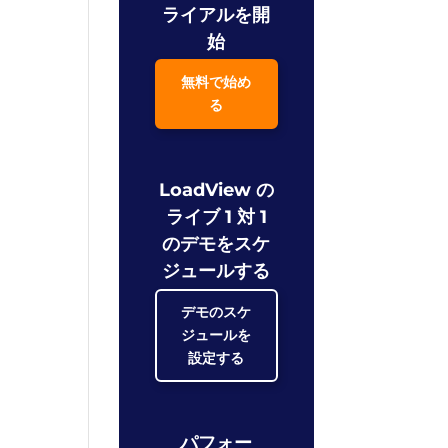
ライアルを開
始
無料で始め
る
LoadView の
ライブ 1 対 1
のデモをスケ
ジュールする
デモのスケ
ジュールを
設定する
パフォー