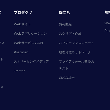
ス
プロダクツ
顔立ち
無
W
Webサイト
負荷曲線
Pi
Webアプリケーション
スクリプト作成
テス
Webサービス / API
パフォーマンスレポート
Postman
地理分散ネットワーク
スト
ストリーミングメディア
ファイアウォール背後の
テスト
JMeter
CI/CD統合
レス