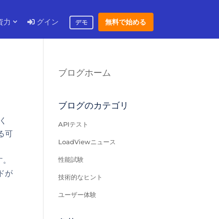
資力
グイン
無料で始める
デモ
ブログホーム
ブログのカテゴリ
く
APIテスト
る可
LoadViewニュース
す。
性能試験
ドが
技術的なヒント
ユーザー体験