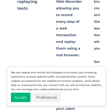
replaying
Web Recorder
knowledg
tests
allowing you
create te
to record
scripts a
every step of
them. Th
a web
lead to a
transaction
learning 
and replay
when cre
them using a
your load
real browser.
Some too
You can
don’t ha
We use cookies and similar technologies to enhance your browsing
record multi-
functiona
experience, analyze website traffic, and personalize content. Some
cookies are essential for the website to function properly, while others
step scripts to
create a
help us understand how you interact with our site to improve usability.
cover critical
replay te
You can manage your cookie preferences at any time
and complex
scripts.
Accept
Preferences
actions by
your users