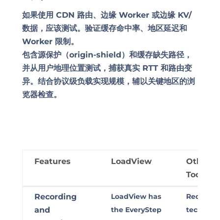
如果使用 CDN 路由、边缘 Worker 或边缘 KV/
数据，应该测试。验证缓存命中率、地区延迟和
Worker 限制。
包含源保护（origin-shield）和缓存缺失路径，
并从用户地理位置测试，捕获真实 RTT 和路由变
异。结合协议级负载实现规模，辅以关键地区的浏
览器检查。
Features
LoadView
Other T
Tools
Features
LoadView
Other T
Recording
LoadView has
Requires
Tools
and
the EveryStep
technical