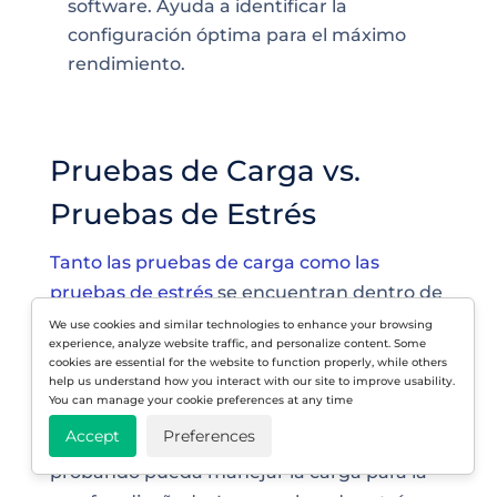
software. Ayuda a identificar la
configuración óptima para el máximo
rendimiento.
Pruebas de Carga vs.
Pruebas de Estrés
Tanto las pruebas de carga como las
pruebas de estrés
se encuentran dentro de
la categoría de pruebas de rendimiento.
We use cookies and similar technologies to enhance your browsing
experience, analyze website traffic, and personalize content. Some
Las pruebas de carga determinan cómo se
cookies are essential for the website to function properly, while others
comporta tu sitio web o aplicación durante
help us understand how you interact with our site to improve usability.
You can manage your cookie preferences at any time
condiciones normales y picos de carga.
Accept
Preferences
Garantizan que la función que estás
probando pueda manejar la carga para la