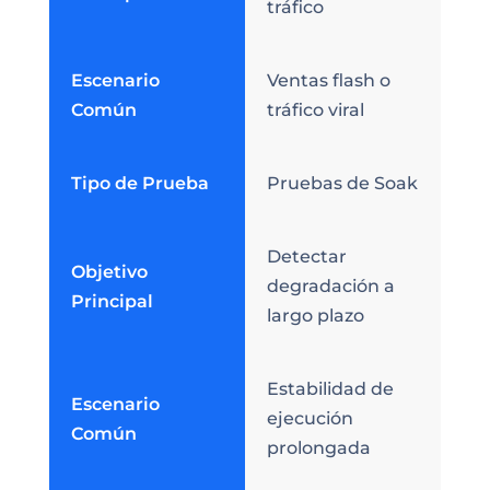
tráfico
Escenario
Ventas flash o
Común
tráfico viral
Tipo de Prueba
Pruebas de Soak
Detectar
Objetivo
degradación a
Principal
largo plazo
Estabilidad de
Escenario
ejecución
Común
prolongada