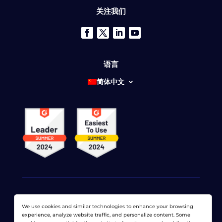
关注我们
语言
简体中文
We use cookies and similar technologies to enhance your browsing
© 2026 网络显示器公司 版权所有。 LoadView 是
Dotcom-
experience, analyze website traffic, and personalize content. Some
Monitor公司