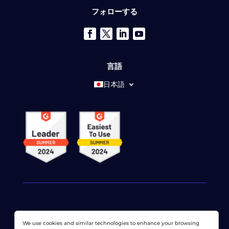
フォローする
言語
日本語
© 2026 ドットコムモニター株式会社 すべての権利が予約さ
We use cookies and similar technologies to enhance your browsing
れています。 LoadViewは、
ドットコムモニター株式会社