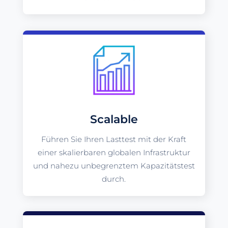
Scalable
Führen Sie Ihren Lasttest mit der Kraft
einer skalierbaren globalen Infrastruktur
und nahezu unbegrenztem Kapazitätstest
durch.