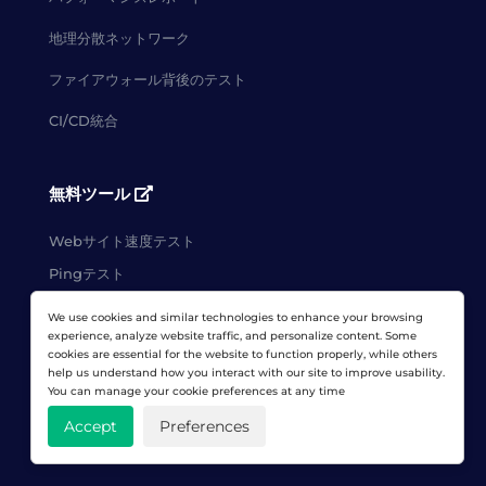
地理分散ネットワーク
ファイアウォール背後のテスト
CI/CD統合
無料ツール
Webサイト速度テスト
Pingテスト
We use cookies and similar technologies to enhance your browsing
experience, analyze website traffic, and personalize content. Some
クライアント ログイン
cookies are essential for the website to function properly, while others
help us understand how you interact with our site to improve usability.
You can manage your cookie preferences at any time
Accept
Preferences
無料トライアル