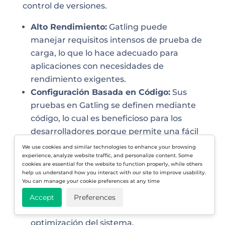
control de versiones.
Alto Rendimiento:
Gatling puede
manejar requisitos intensos de prueba de
carga, lo que lo hace adecuado para
aplicaciones con necesidades de
rendimiento exigentes.
Configuración Basada en Código:
Sus
pruebas en Gatling se definen mediante
código, lo cual es beneficioso para los
desarrolladores porque permite una fácil
integración con sistemas de control de
We use cookies and similar technologies to enhance your browsing
experience, analyze website traffic, and personalize content. Some
versiones.
cookies are essential for the website to function properly, while others
Reportes Completos:
Gatling ofrece
help us understand how you interact with our site to improve usability.
You can manage your cookie preferences at any time
reportes detallados y visuales que ayudan
a identificar cuellos de botella y permiten
Accept
Preferences
tomar decisiones informadas para la
optimización del sistema.