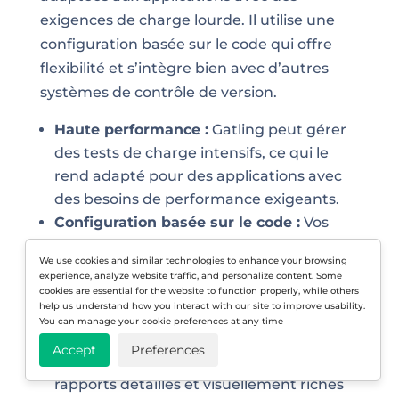
exigences de charge lourde. Il utilise une
configuration basée sur le code qui offre
flexibilité et s’intègre bien avec d’autres
systèmes de contrôle de version.
Haute performance :
Gatling peut gérer
des tests de charge intensifs, ce qui le
rend adapté pour des applications avec
des besoins de performance exigeants.
Configuration basée sur le code :
Vos
tests dans Gatling sont définis à l’aide de
We use cookies and similar technologies to enhance your browsing
code, ce qui est bénéfique pour vos
experience, analyze website traffic, and personalize content. Some
développeurs car cela permet une
cookies are essential for the website to function properly, while others
help us understand how you interact with our site to improve usability.
intégration facile avec les systèmes de
You can manage your cookie preferences at any time
contrôle de version.
Accept
Preferences
Rapports complets :
Gatling fournit des
rapports détaillés et visuellement riches