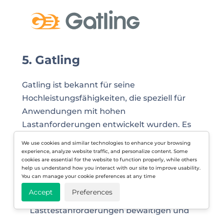
5. Gatling
Gatling ist bekannt für seine
Hochleistungsfähigkeiten, die speziell für
Anwendungen mit hohen
Lastanforderungen entwickelt wurden. Es
verwendet eine codebasierte
We use cookies and similar technologies to enhance your browsing
Konfiguration, die Flexibilität bietet und
experience, analyze website traffic, and personalize content. Some
cookies are essential for the website to function properly, while others
sich gut in Versionskontrollsysteme
help us understand how you interact with our site to improve usability.
integriert.
You can manage your cookie preferences at any time
Accept
Preferences
Hochleistung:
Gatling kann intensive
Lasttestanforderungen bewältigen und