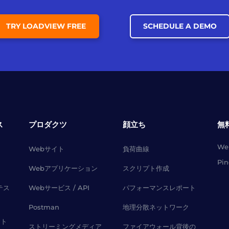
TRY LOADVIEW FREE
SCHEDULE A DEMO
ス
プロダクツ
顔立ち
無
W
Webサイト
負荷曲線
Pi
Webアプリケーション
スクリプト作成
テス
Webサービス / API
パフォーマンスレポート
Postman
地理分散ネットワーク
スト
ストリーミングメディア
ファイアウォール背後の