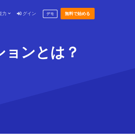
資力
グイン
無料で始める
デモ
ションとは？