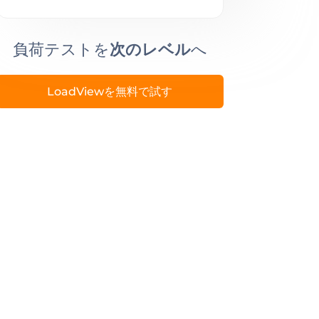
負荷テストを
次のレベル
へ
LoadViewを無料で試す