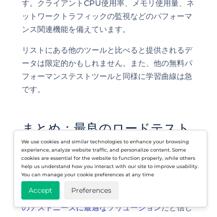
す。クライアントCPU使用率、メモリ使用量、ネ
ットワークトラフィックの監視などのパフォーマ
ンス関連機能を備えています。
リストにある他のツールと比べると提供されるデ
ータは限定的かもしれません。また、他の無料パ
フォーマンステストツールと同様に学習曲線は急
です。
まとめ：最良のロードテスト
We use cookies and similar technologies to enhance your browsing
ツールは？
experience, analyze website traffic, and personalize content. Some
cookies are essential for the website to function properly, while others
help us understand how you interact with our site to improve usability.
初めてのパフォーマンステストツールを探してい
You can manage your cookie preferences at any time
る方も、既存のロードテストシステムをアップグ
Accept
Preferences
レードしたい方も、私たちは
LoadViewがあなた
のテストニーズに最適なソリューション
だと信じ