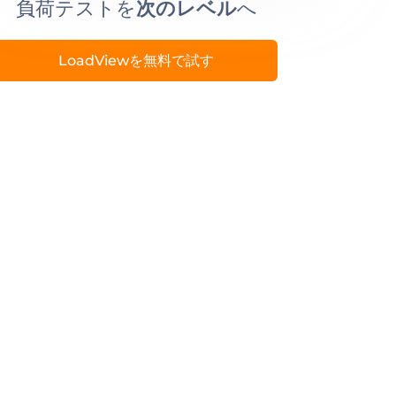
負荷テストを
次のレベル
へ
LoadViewを無料で試す