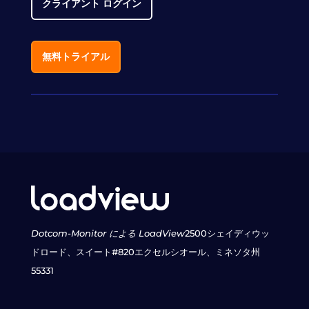
クライアント ログイン
無料トライアル
Dotcom-Monitor による LoadView
2500シェイディウッ
ドロード、スイート#820
エクセルシオール、ミネソタ州
55331