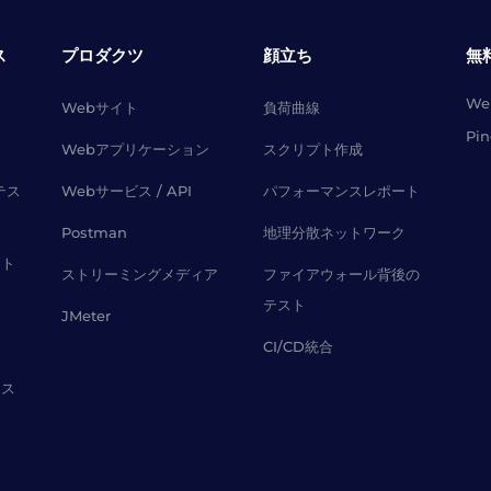
ス
プロダクツ
顔立ち
無
W
Webサイト
負荷曲線
Pi
Webアプリケーション
スクリプト作成
テス
Webサービス / API
パフォーマンスレポート
Postman
地理分散ネットワーク
スト
ストリーミングメディア
ファイアウォール背後の
テスト
JMeter
CI/CD統合
レス