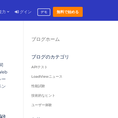
資力
グイン
無料で始める
デモ
ブログホーム
ブログのカテゴリ
関
APIテスト
eb
LoadViewニュース
シー
ベン
性能試験
技術的なヒント
ユーザー体験
戦