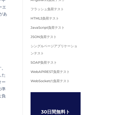
ト中
ーエ
フラッシュ負荷テスト
があ
HTML5負荷テスト
JavaScript負荷テスト
JSON負荷テスト
シングルページアプリケーショ
ンテスト
SOAP負荷テスト
す。
WebAPIREST負荷テスト
した
WebSocketの負荷テスト
ター
の準
な負
30日間無料ト