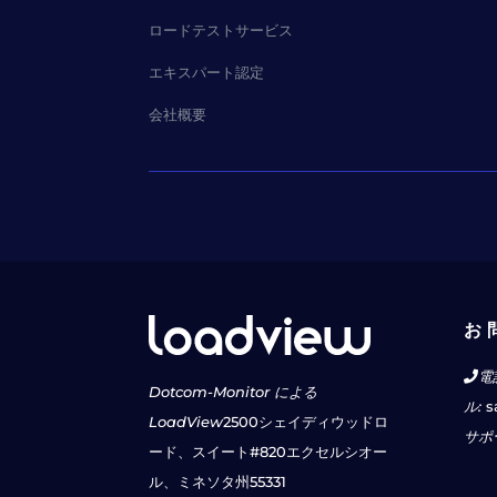
ロードテストサービス
エキスパート認定
会社概要
お 
電
Dotcom-Monitor による
ル:
s
LoadView
2500シェイディウッドロ
サポ
ード、スイート#820
エクセルシオー
ル、ミネソタ州55331