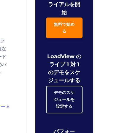
ライアルを開
始
無料で始め
る
フラ
速な
LoadView の
ード
ライブ 1 対 1
のパ
のデモをスケ
の
ジュールする
デモのスケ
ジュールを
設定する
ー »
パフォー